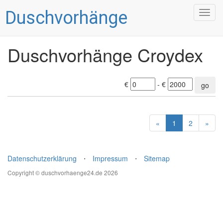
Duschvorhänge
Togg
navig
Duschvorhänge Croydex
€
- €
go
«
1
2
»
Datenschutzerklärung
⋅
Impressum
⋅
Sitemap
Copyright © duschvorhaenge24.de 2026